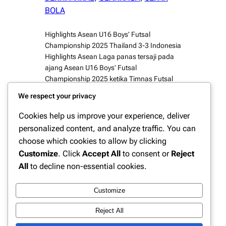
BOLA
Highlights Asean U16 Boys’ Futsal
Championship 2025 Thailand 3-3 Indonesia
Highlights Asean Laga panas tersaji pada
ajang Asean U16 Boys’ Futsal
Championship 2025 ketika Timnas Futsal
Indonesia U16 harus puas berbagi angka
We respect your privacy
dengan Thailand setelah pertandingan
berakhir dengan skor 3-3.Duel yang di gelar
Cookies help us improve your experience, deliver
di hadapan ribuan penonton tersebut
personalized content, and analyze traffic. You can
berlangsung sengit sejak menit awal dan
choose which cookies to allow by clicking
menyuguhkan…
Customize
. Click
Accept All
to consent or
Reject
All
to decline non-essential cookies.
Customize
Instagram
Facebook
X
Reject All