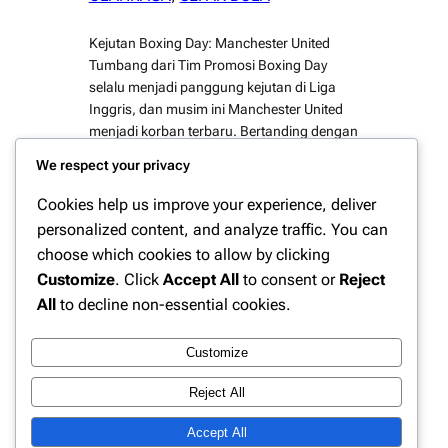
Kejutan Boxing Day: Manchester United
Tumbang dari Tim Promosi Boxing Day
selalu menjadi panggung kejutan di Liga
Inggris, dan musim ini Manchester United
menjadi korban terbaru. Bertanding dengan
status unggulan, Setan Merah justru harus
We respect your privacy
menelan kekalahan menyakitkan dari tim
promosi yang tampil tanpa beban. Hasil ini
Cookies help us improve your experience, deliver
memicu banyak pertanyaan soal
personalized content, and analyze traffic. You can
konsistensi dan mentalitas Manchester
choose which cookies to allow by clicking
United…
Customize
. Click
Accept All
to consent or
Reject
All
to decline non-essential cookies.
Customize
Instagram
Facebook
X
Reject All
Accept All
Website Berita Olahraga Update | PPN