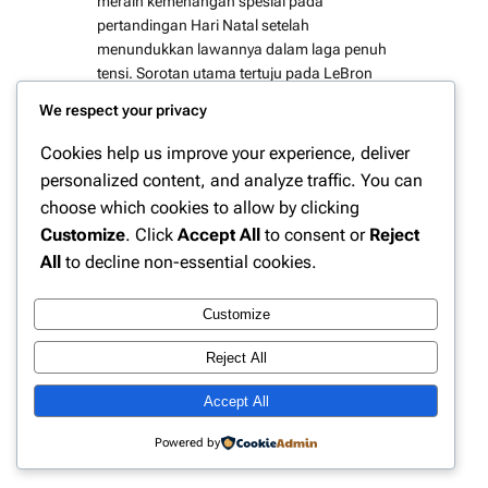
meraih kemenangan spesial pada
pertandingan Hari Natal setelah
menundukkan lawannya dalam laga penuh
tensi. Sorotan utama tertuju pada LeBron
James yang tampil luar biasa dengan
We respect your privacy
mencatatkan triple-double, sebuah
pencapaian yang menegaskan statusnya
Cookies help us improve your experience, deliver
sebagai salah satu pemain terbaik
personalized content, and analyze traffic. You can
sepanjang sejarah NBA. Penampilan
choose which cookies to allow by clicking
gemilang LeBron…
Customize
. Click
Accept All
to consent or
Reject
All
to decline non-essential cookies.
Customize
Instagram
Facebook
X
Reject All
Accept All
Website Berita Olahraga Update | PPN
Powered by