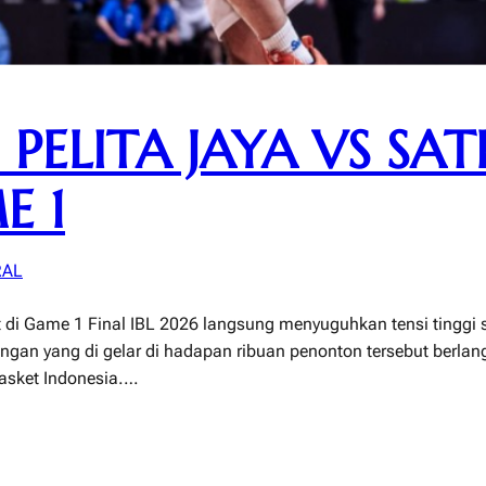
: PELITA JAYA VS S
E 1
RAL
git di Game 1 Final IBL 2026 langsung menyuguhkan tensi tingg
gan yang di gelar di hadapan ribuan penonton tersebut berlang
 basket Indonesia.…