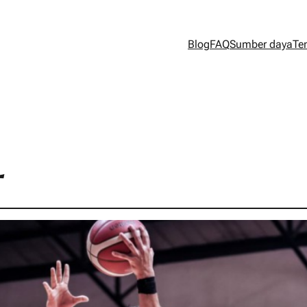
Blog
FAQ
Sumber daya
Te
L