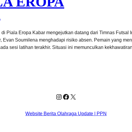
LA EROPA
A
i Piala Eropa Kabar mengejutkan datang dari Timnas Futsal I
r, Evan Soumilena menghadapi risiko absen. Pemain yang menja
ada sesi latihan terakhir. Situasi ini memunculkan kekhawatir
Instagram
Facebook
X
Website Berita Olahraga Update | PPN