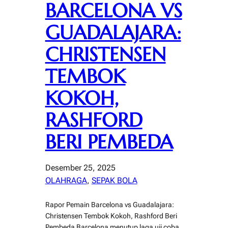
BARCELONA VS
GUADALAJARA:
CHRISTENSEN
TEMBOK
KOKOH,
RASHFORD
BERI PEMBEDA
Desember 25, 2025
OLAHRAGA
, 
SEPAK BOLA
Rapor Pemain Barcelona vs Guadalajara:
Christensen Tembok Kokoh, Rashford Beri
Pembeda Barcelona menutup laga uji coba