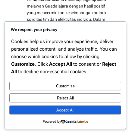
melawan Guadalajara dengan hasil positif
yang mencerminkan keseimbangan antara
soliditas tim dan efektivitas individu. Dalam
pertandingan yang berlangsung dengan
We respect your privacy
tempo cukup tinggi tersebut, Blaugrana
menunjukkan dominasi penguasaan bola
Cookies help us improve your experience, deliver
sekaligus ketenangan dalam bertahan. Dua
personalized content, and analyze traffic. You can
nama paling menonjol adalah Andreas
choose which cookies to allow by clicking
Christensen…
Customize
. Click
Accept All
to consent or
Reject
All
to decline non-essential cookies.
Customize
Instagram
Facebook
X
Reject All
Accept All
Website Berita Olahraga Update | PPN
Powered by