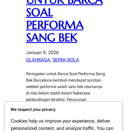
UNTUK BARCA
SOAL
PERFORMA
SANG BEK
Januari 9, 2026
OLAHRAGA
, 
SEPAK BOLA
Peringatan untuk Barca Soal Performa Sang
Bek Barcelona kembali mendapat sorotan
setelah performa salah satu bek utamanya
di nilai belum stabil dalam beberapa
pertandingan terakhir. Penurunan
konsistensi tersebut memicu peringatan
We respect your privacy
dari berbagai pihak, termasuk pengamat
sepak bola dan mantan pemain. Situasi ini
Cookies help us improve your experience, deliver
menjadi perhatian serius karena Barcelona
personalized content, and analyze traffic. You can