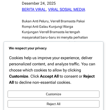
Desember 24, 2025
BERITA VIRAL
, 
VIRAL SOSIAL MEDIA
Bukan Anti Peluru, Verrell Bramasta Pakai
Rompi Anti Galau Kunjungi Warga
Kunjungan Verrell Bramasta ke tengah
masyarakat baru-baru ini menyita perhatian
publik. Bukan karena pengawalan ketat
We respect your privacy
atau rompi anti peluru seperti yang sering di
kenakan pejabat, melainkan rompi
Cookies help us improve your experience, deliver
bertuliskan “Anti Galau” yang langsung
personalized content, and analyze traffic. You can
mencuri fokus. Aksi tersebut sontak viral di
choose which cookies to allow by clicking
media sosial dan memunculkan beragam…
Customize
. Click
Accept All
to consent or
Reject
All
to decline non-essential cookies.
Customize
Instagram
Facebook
X
Reject All