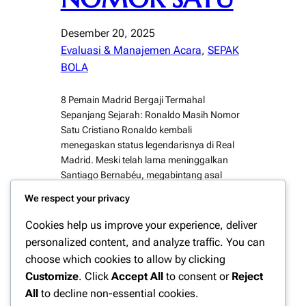
Desember 20, 2025
Evaluasi & Manajemen Acara
, 
SEPAK
BOLA
8 Pemain Madrid Bergaji Termahal
Sepanjang Sejarah: Ronaldo Masih Nomor
Satu Cristiano Ronaldo kembali
menegaskan status legendarisnya di Real
Madrid. Meski telah lama meninggalkan
Santiago Bernabéu, megabintang asal
Portugal itu masih tercatat sebagai pemain
We respect your privacy
dengan gaji tertinggi sepanjang sejarah
Real Madrid, mengungguli nama-nama
Cookies help us improve your experience, deliver
besar lain seperti Gareth Bale, Karim
personalized content, and analyze traffic. You can
Benzema, hingga Eden Hazard Dominasi
choose which cookies to allow by clicking
Bintang…
Customize
. Click
Accept All
to consent or
Reject
All
to decline non-essential cookies.