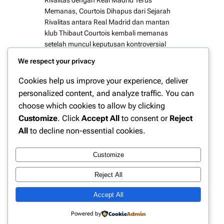
Memanas, Courtois Dihapus dari Sejarah
Rivalitas antara Real Madrid dan mantan
klub Thibaut Courtois kembali memanas
setelah muncul keputusan kontroversial
yang menghapus nama sang kiper dari
We respect your privacy
catatan sejarah klub lamanya. Langkah ini
sontak memicu perdebatan luas di
Cookies help us improve your experience, deliver
kalangan penggemar dan pengamat sepak
personalized content, and analyze traffic. You can
bola Eropa. Courtois, yang kini menjadi
choose which cookies to allow by clicking
salah satu…
Customize
. Click
Accept All
to consent or
Reject
All
to decline non-essential cookies.
Customize
Instagram
Facebook
X
Reject All
Accept All
Website Berita Olahraga Update | PPN
Powered by