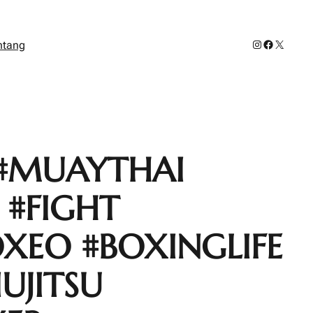
Instagram
Facebook
X
ntang
#MUAYTHAI
 #FIGHT
XEO #BOXINGLIFE
UJITSU