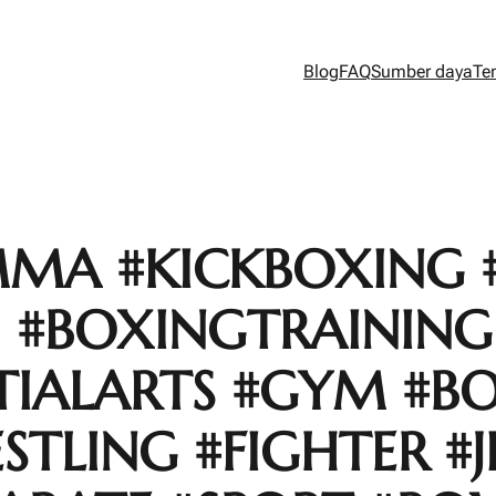
Blog
FAQ
Sumber daya
Te
MMA #KICKBOXING 
JJ #BOXINGTRAINING
TIALARTS #GYM #BO
LING #FIGHTER #JI