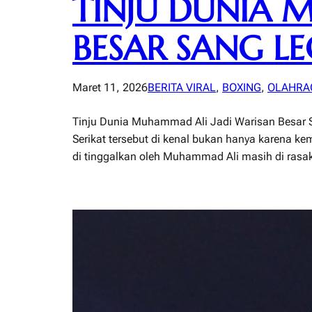
TINJU DUNIA 
BESAR SANG L
Maret 11, 2026
BERITA VIRAL
, 
BOXING
, 
OLAHRA
Tinju Dunia Muhammad Ali Jadi Warisan Besar S
Serikat tersebut di kenal bukan hanya karena ke
di tinggalkan oleh Muhammad Ali masih di ras