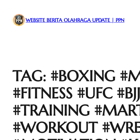
WEBSITE BERITA OLAHRAGA UPDATE | PPN
TAG:
#BOXING #
#FITNESS #UFC #B
#TRAINING #MAR
#WORKOUT #WREST