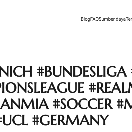
Blog
FAQ
Sumber daya
Te
ICH #BUNDESLIGA 
IONSLEAGUE #REA
SANMIA #SOCCER #M
#UCL #GERMANY