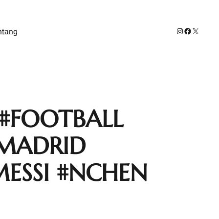
Instagram
Facebook
X
ntang
#FOOTBALL
LMADRID
ESSI #NCHEN