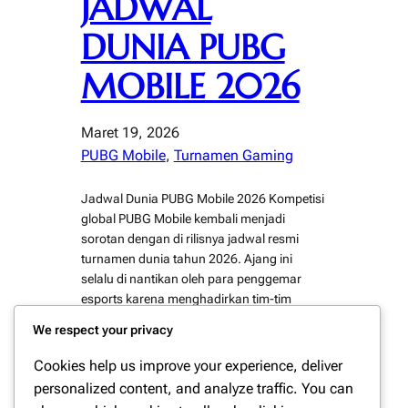
JADWAL
DUNIA PUBG
MOBILE 2026
Maret 19, 2026
PUBG Mobile
, 
Turnamen Gaming
Jadwal Dunia PUBG Mobile 2026 Kompetisi
global PUBG Mobile kembali menjadi
sorotan dengan di rilisnya jadwal resmi
turnamen dunia tahun 2026. Ajang ini
selalu di nantikan oleh para penggemar
esports karena menghadirkan tim-tim
terbaik dari berbagai negara. Oleh karena
We respect your privacy
itu, informasi mengenai jadwal dunia PUBG
Mobile 2026 menjadi sangat penting bagi
Cookies help us improve your experience, deliver
komunitas gaming. Turnamen dunia…
personalized content, and analyze traffic. You can