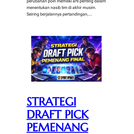
perubahan poin memiliki arti penting dalam
menentukan nasib tim di akhir musim.
Seiring berjalannya pertandingan,…
STRATEGI
DRAFT PICK
PEMENANG